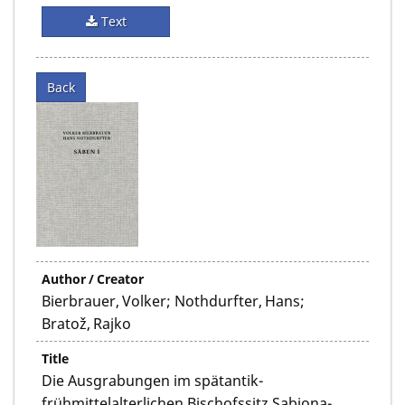
Text
Back
Author / Creator
Bierbrauer, Volker; Nothdurfter, Hans;
Bratož, Rajko
Title
Die Ausgrabungen im spätantik-
frühmittelalterlichen Bischofssitz Sabiona-