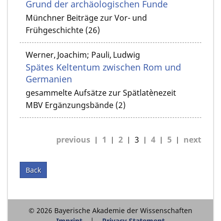
Grund der archäologischen Funde
Münchner Beiträge zur Vor- und
Frühgeschichte (26)
Werner, Joachim; Pauli, Ludwig
Spätes Keltentum zwischen Rom und
Germanien
gesammelte Aufsätze zur Spätlatènezeit
MBV Ergänzungsbände (2)
previous
1
2
3
4
5
next
Back
© 2026 Bayerische Akademie der Wissenschaften
Imprint
Privacy Statement