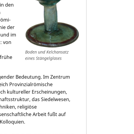
in den
n
römi­
mie der
 und im
: von
Boden und Kelchansatz
 frühe
eines Stängelglases
ägender Bedeutung. Im Zentrum
ich Provinzialrömische
h kultureller Erscheinungen,
aftsstruktur, das Siedelwesen,
niken, religiöse
nschaftliche Arbeit fußt auf
Kolloquien.