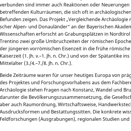
verbunden sind immer auch Reaktionen oder Neuerungen 
betreffenden Kulturräumen, die sich oft in archäologische
Befunden zeigen. Das Projekt „Vergleichende Archäologie 
scher Alpen- und Donauländer“ an der Bayerischen Akade
Wissenschaften erforscht an Grabungsplätzen in Nordtirol
Trentino zwei große Umbruchzeiten der römischen Epoche
der jüngeren vorrömischen Eisenzeit in die frühe römische
Kaiserzeit (1. Jh. v.–1. Jh. n. Chr.) und von der Spätantike ins
Mittelalter (3./4.–7./8. Jh. n. Chr.).
Beide Zeiträume waren für unser heutiges Europa von pr
des Projektes und Forschungsvorhabens aus dem Fachbere
Archäologie stehen Fragen nach Konstanz, Wandel und Bruc
darunter die Bevölkerungszusammensetzung, die Gesellsch
aber auch Raumordnung, Wirtschaftsweise, Handwerkstech
Ausdrucksformen und Bestattungssitten. Die konkrete wisse
Feldforschungen (Ausgrabungen), regionalen Studien und 