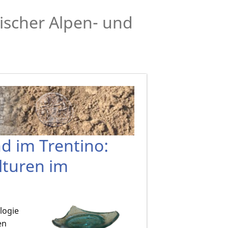
ischer Alpen- und
d im Trentino:
lturen im
logie
en