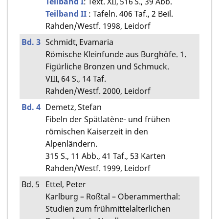
Teilband I
: Text. XII, 516 S., 39 Abb.
Teilband II
: Tafeln. 406 Taf., 2 Beil.
Rahden/Westf. 1998, Leidorf
Bd. 3
Schmidt, Evamaria
Römische Kleinfunde aus Burghöfe. 1.
Figürliche Bronzen und Schmuck.
VIII, 64 S., 14 Taf.
Rahden/Westf. 2000, Leidorf
Bd. 4
Demetz, Stefan
Fibeln der Spätlatène- und frühen
römischen Kaiserzeit in den
Alpenländern.
315 S., 11 Abb., 41 Taf., 53 Karten
Rahden/Westf. 1999, Leidorf
Bd. 5
Ettel, Peter
Karlburg – Roßtal – Oberammerthal:
Studien zum frühmittelalterlichen