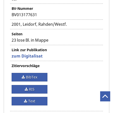
BV-Nummer
BV013177631
2001, Leidorf, Rahden/Westf.
Seiten
23 lose Bl. in Mappe
Link zur Publikation
zum Digitalisat
Zitiervorschläge
BibTex
RIS
Text