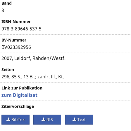
Band
8
ISBN-Nummer
978-3-89646-537-5
BV-Nummer
BV023392956
2007, Leidorf, Rahden/Westf.
Seiten
296, 85 S., 13 Bl.; zahlr. Ill., Kt.
Link zur Publikation
zum Digitalisat
Zitiervorschläge
BibTex
RIS
Text