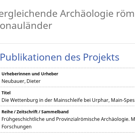
ergleichende Archäologie röm
onauländer
Publikationen des Projekts
Urheberinnen und Urheber
Neubauer, Dieter
Titel
Die Wettenburg in der Mainschleife bei Urphar, Main-Spes
Reihe / Zeitschrift / Sammelband
Frühgeschichtliche und Provinzialrömische Archäologie. M
Forschungen