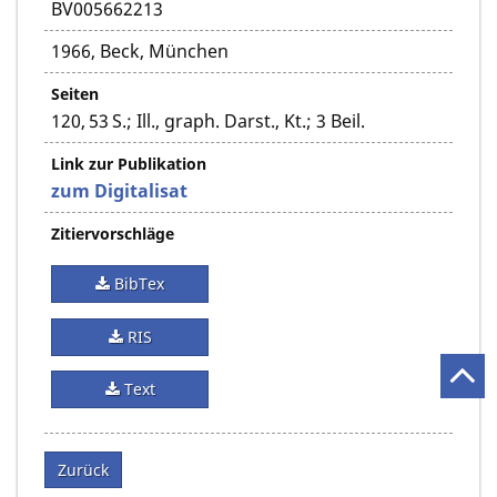
BV005662213
1966, Beck, München
Seiten
120, 53 S.; Ill., graph. Darst., Kt.; 3 Beil.
Link zur Publikation
zum Digitalisat
Zitiervorschläge
BibTex
RIS
Text
Zurück