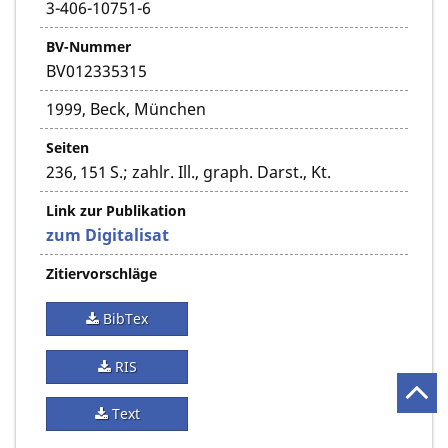
3-406-10751-6
BV-Nummer
BV012335315
1999, Beck, München
Seiten
236, 151 S.; zahlr. Ill., graph. Darst., Kt.
Link zur Publikation
zum Digitalisat
Zitiervorschläge
BibTex
RIS
Text