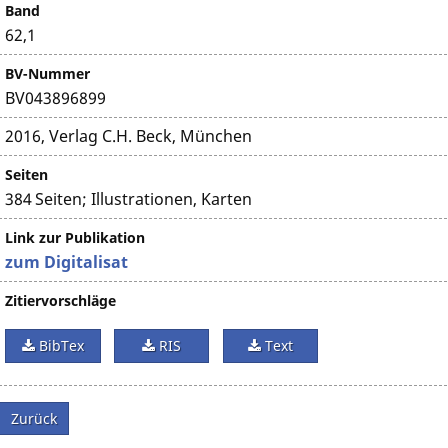
Band
62,1
BV-Nummer
BV043896899
2016, Verlag C.H. Beck, München
Seiten
384 Seiten; Illustrationen, Karten
Link zur Publikation
zum Digitalisat
Zitiervorschläge
BibTex
RIS
Text
Zurück